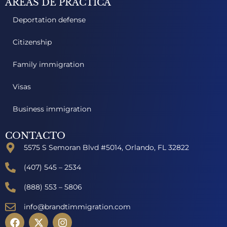
AREAS DE PRACTICA
Deportation defense
Citizenship
Family immigration
Visas
Business immigration
CONTACTO
5575 S Semoran Blvd #5014, Orlando, FL 32822
(407) 545 – 2534
(888) 553 – 5806
info@brandtimmigration.com
F
X
I
a
-
n