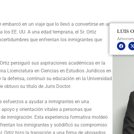
 embarcó en un viaje que lo llevó a convertirse en un
LUIS O
a los EE. UU. A una edad temprana, el Sr. Ortiz
Attorney
ncertidumbres que enfrentan los inmigrantes que
F
a
-
c
t
e
b
i
 Ortiz persiguió sus aspiraciones académicas en la
o
t
o
t
una Licenciatura en Ciencias en Estudios Jurídicos en
k
r
y la defensa, continuó su educación en la Universidad
 obtuvo su título de Juris Doctor.
 sus esfuerzos a ayudar a inmigrantes en una
ó apoyo y orientación vitales a personas que
 de inmigración. Esta experiencia formativa moldeó
frentan los inmigrantes y solidificó su compromiso
r. Ortiz hizo la transición a una firma de abogados