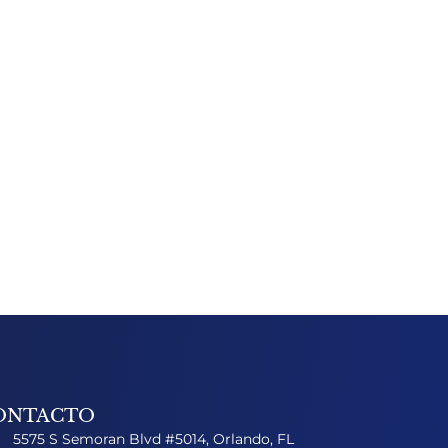
ONTACTO
5575 S Semoran Blvd #5014, Orlando, FL